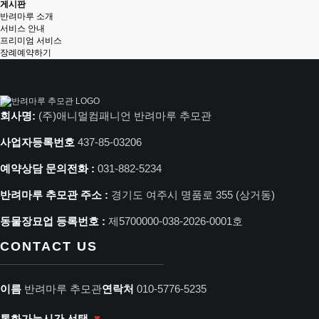
게시판
반려마루 소개
서비스 안내
프리미엄 서비스
장례예약하기
회사명:
(주)애니멀컴패니언 반려마루 추모관
사업자등록번호
437-85-03206
예약상담 문의전화 :
031-882-5234
반려마루 추모관 주소 :
경기도 여주시 명품로 355 (상거동)
동물장묘업 등록번호 :
제5700000-038-2026-0001호
CONTACT US
이름
반려마루 추모관
연락처
010-5776-5235
통화가능시간 선택