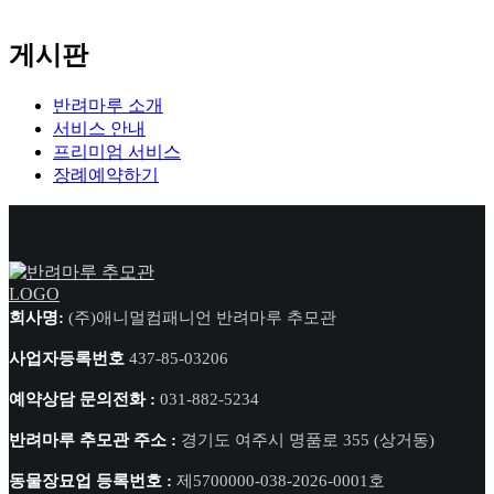
게시판
반려마루 소개
서비스 안내
프리미엄 서비스
장례예약하기
회사명:
(주)애니멀컴패니언 반려마루 추모관
사업자등록번호
437-85-03206
예약상담 문의전화 :
031-882-5234
반려마루 추모관 주소 :
경기도 여주시 명품로 355 (상거동)
동물장묘업 등록번호 :
제5700000-038-2026-0001호